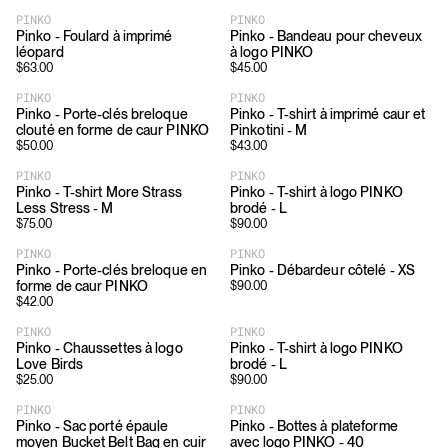
PINKO
PINKO
Pinko - Foulard à imprimé
Pinko - Bandeau pour cheveux
léopard
à logo PINKO
$
63.00
$
45.00
PINKO
PINKO
Pinko - Porte-clés breloque
Pinko - T-shirt à imprimé caur et
clouté en forme de caur PINKO
Pinkotini - M
$
50.00
$
43.00
PINKO
PINKO
Pinko - T-shirt More Strass
Pinko - T-shirt à logo PINKO
Less Stress - M
brodé - L
$
75.00
$
90.00
PINKO
PINKO
Pinko - Porte-clés breloque en
Pinko - Débardeur côtelé - XS
forme de caur PINKO
$
90.00
$
42.00
PINKO
PINKO
Pinko - Chaussettes à logo
Pinko - T-shirt à logo PINKO
Love Birds
brodé - L
$
25.00
$
90.00
PINKO
PINKO
Pinko - Sac porté épaule
Pinko - Bottes à plateforme
moyen Bucket Belt Bag en cuir
avec logo PINKO - 40