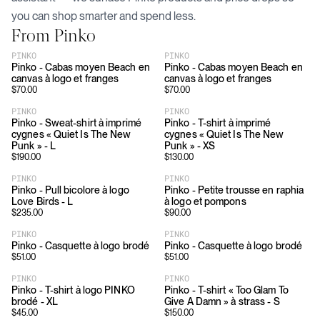
you can shop smarter and spend less.
From
Pinko
PINKO
PINKO
Pinko - Cabas moyen Beach en
Pinko - Cabas moyen Beach en
canvas à logo et franges
canvas à logo et franges
$
70.00
$
70.00
PINKO
PINKO
Pinko - Sweat-shirt à imprimé
Pinko - T-shirt à imprimé
cygnes « Quiet Is The New
cygnes « Quiet Is The New
Punk » - L
Punk » - XS
$
190.00
$
130.00
PINKO
PINKO
Pinko - Pull bicolore à logo
Pinko - Petite trousse en raphia
Love Birds - L
à logo et pompons
$
235.00
$
90.00
PINKO
PINKO
Pinko - Casquette à logo brodé
Pinko - Casquette à logo brodé
$
51.00
$
51.00
PINKO
PINKO
Pinko - T-shirt à logo PINKO
Pinko - T-shirt « Too Glam To
brodé - XL
Give A Damn » à strass - S
$
45.00
$
150.00