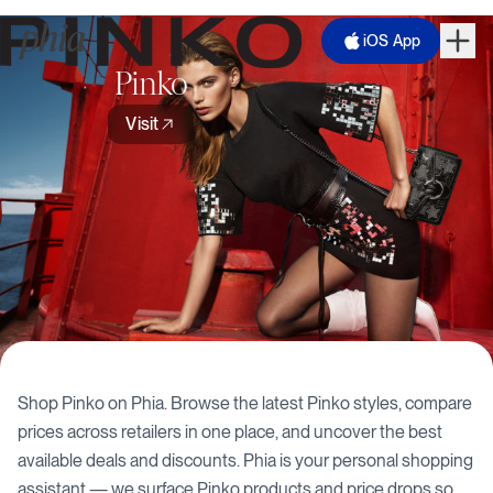
iOS App
Pinko
Visit
Shop
Pinko
on Phia. Browse the latest
Pinko
styles, compare
prices across retailers in one place, and uncover the best
available deals and discounts. Phia is your personal shopping
assistant — we surface
Pinko
products and price drops so