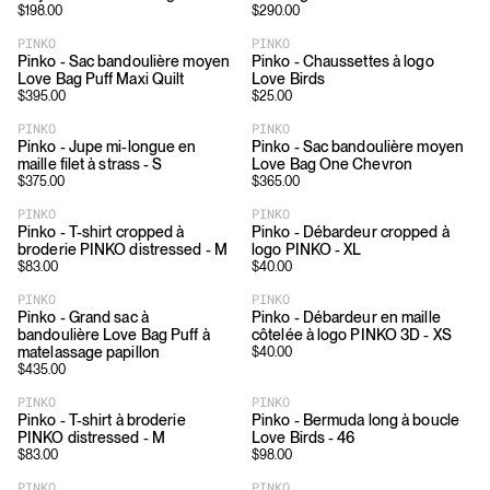
$
198.00
$
290.00
PINKO
PINKO
Pinko - Sac bandoulière moyen
Pinko - Chaussettes à logo
Love Bag Puff Maxi Quilt
Love Birds
$
395.00
$
25.00
PINKO
PINKO
Pinko - Jupe mi-longue en
Pinko - Sac bandoulière moyen
maille filet à strass - S
Love Bag One Chevron
$
375.00
$
365.00
PINKO
PINKO
Pinko - T-shirt cropped à
Pinko - Débardeur cropped à
broderie PINKO distressed - M
logo PINKO - XL
$
83.00
$
40.00
PINKO
PINKO
Pinko - Grand sac à
Pinko - Débardeur en maille
bandoulière Love Bag Puff à
côtelée à logo PINKO 3D - XS
matelassage papillon
$
40.00
$
435.00
PINKO
PINKO
Pinko - T-shirt à broderie
Pinko - Bermuda long à boucle
PINKO distressed - M
Love Birds - 46
$
83.00
$
98.00
PINKO
PINKO