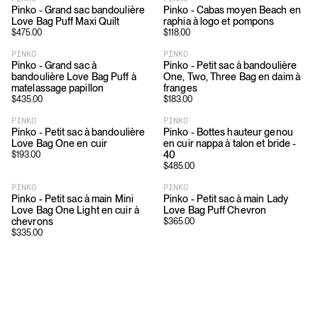
Pinko - Grand sac bandoulière
Pinko - Cabas moyen Beach en
Love Bag Puff Maxi Quilt
raphia à logo et pompons
$
475.00
$
118.00
PINKO
PINKO
Pinko - Grand sac à
Pinko - Petit sac à bandoulière
bandoulière Love Bag Puff à
One, Two, Three Bag en daim à
matelassage papillon
franges
$
435.00
$
183.00
PINKO
PINKO
Pinko - Petit sac à bandoulière
Pinko - Bottes hauteur genou
Love Bag One en cuir
en cuir nappa à talon et bride -
40
$
193.00
$
485.00
PINKO
PINKO
Pinko - Petit sac à main Mini
Pinko - Petit sac à main Lady
Love Bag One Light en cuir à
Love Bag Puff Chevron
chevrons
$
365.00
$
335.00